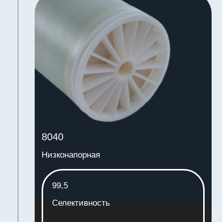
г. Алматы, мкр. Алатау, ул.
Ибрагимова, 11
СЭЗ «Парк инновационных
технологий»
...или оставить заявку и мы свяжемся с
вами в кратчайшие сроки
+7
Отправить заявку
Отправляя заявку, я выражаю своё согласие
с
политикой обработки персональных