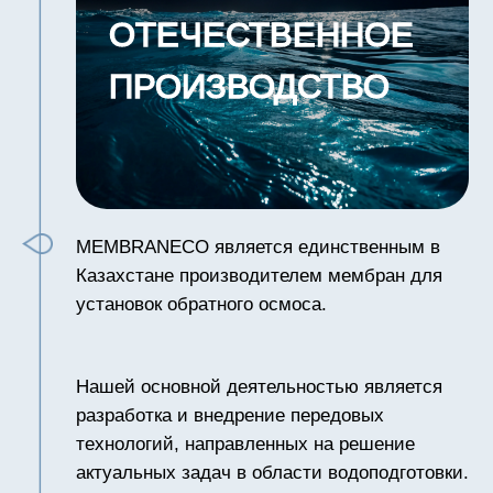
Учредителем нашего предприятия является
НАО «Казахский Национальный
Исследовательский Технический
Университет имени К. И. Сатпаева» – лидер
в области инновационных научных
исследований, тесное сотрудничество с
КазНИТУ им. К. И. Сатпаева позволяет нам
успешно решать проблемы водоснабжения и
водоподготовки в Республике Казахстан,
благодаря ключевым научным и
технологическим знаниям.
Также мы обладаем высоким уровнем
экспертизы в области инжиниринга и
разработки передовых технологических
решений. Данная структура позволяет нам
обеспечивать качественное управление
проектами и реализовывать их
в соответствии с передовыми стандартами
качества и инноваций.