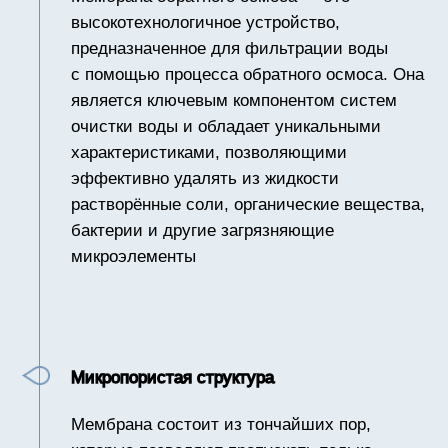
Микропористая структура
Мембрана состоит из тончайших пор,
которые позволяют пропускать только
молекулы воды, оставляя за пределами
загрязнителей. Размер пор обычно
составляет 0.0001 микрон.
Селективная проницаемость
Мембранный материал обеспечивает
высокую селективность, позволяя
проходить лишь молекулам воды и
задерживать большие молекулы
органических веществ и иных
загрязнителей.
Долговечность и устойчивость
Мембраны изготавливаются из таких
материалов, как полимерные композиты,