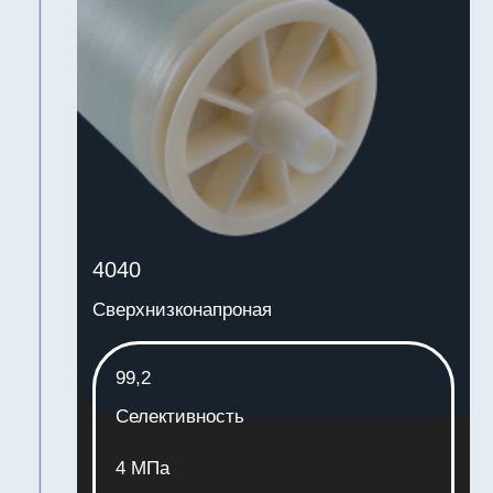
Характеристики
4040
для морской воды
Селективность
99,7
Давление максимальное
7 МПа
Давление рекомендуемое
2,0-6,0 МПа
Поток минимальный, GFD
28
Поток максимальный, GFD
33
2
Поток минимальный, л/м
*ч
47,6
2
Поток максимальный, л/м
*ч
56,1
Площадь
7,5
GPD минимальный
2285
GPD максимальный
2693