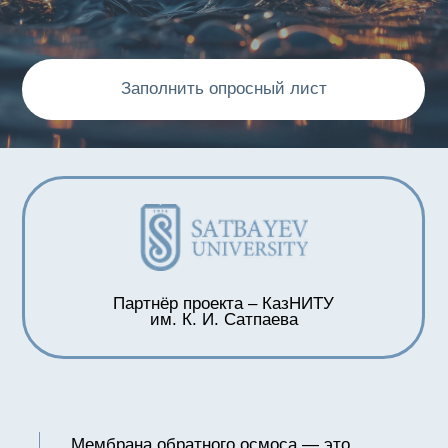
Партнёр проекта – КазНИТУ
им. К. И. Сатпаева
Мембрана обратного осмоса — это
высокотехнологичное устройство,
предназначенное для фильтрации воды
с помощью процесса обратного осмоса. Она
является ключевым компонентом систем
очистки воды и обладает уникальными
характеристиками, позволяющими
эффективно удалять из жидкости
растворённые соли, органические вещества,
бактерии и другие загрязняющие
микроэлементы