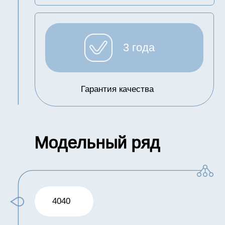
4040
Сверхнизконапроная
99,2
Селективность
4 МПа
Давление
максимальное
0,6-0,9 МПа
Давление
рекомендуемое