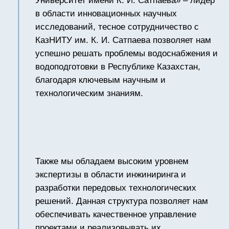
Фармацевтика
Металлообработка
Пищевая
промышленность
Теплотехническая сфера
Машиностроение
3 года
Гарантия качества