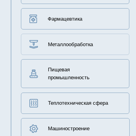
4040
Низконапорная
99,5
Селективность
4 МПа
Давление
максимальное
0,9-1,2 МПа
Давление
рекомендуемое