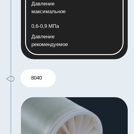
GPD номинальный
2400
Маркировка
LP-FR
Габариты
1016×102 мм
Контролируем
качество на всех
этапах производства
Подготовка сырья
Изготовление
Сборка элементов