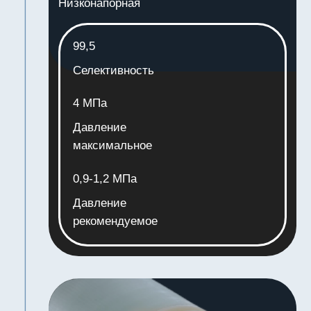
Селективность
99,7
Давление максимальное
7 МПа
Давление рекомендуемое
2,0-6,0 МПа
Поток минимальный, GFD
28
Поток максимальный, GFD
33
2
Поток минимальный, л/м
*ч
47,6
2
Поток максимальный, л/м
*ч
56,1
Площадь
37,16
GPD минимальный
11320
GPD максимальный
13342
GPD номинальный
12000
Маркировка
LP-FR
Габариты
1016×203 мм