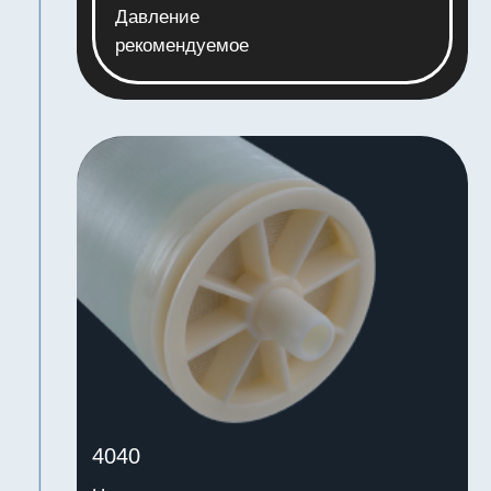
8040
Низконапорная
99,5
Селективность
4 МПа
Давление
максимальное
0,9-1,2 МПа
Давление
рекомендуемое
Характеристики
8040
для морской воды