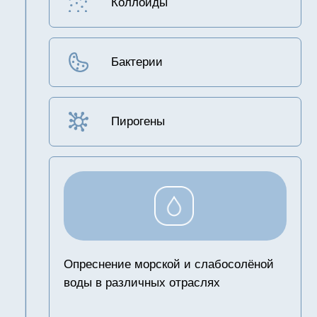
4040
Высокоселективная
99,7
Селективность
5 МПа
Давление
максимальное
1,2-2,5 МПа
Давление
рекомендуемое