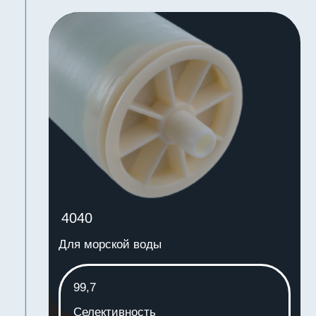
8040
8040
8040
Для морской воды
99,7
Селективность
7 МПа