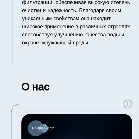
реализации и достижения ЦУР (Целей
устойчивого развития).
Мы стремимся к тому, чтобы каждая стадия
нашего производственного процесса была
экологически безопасной, а применяемые
материалы и технологии способствовали
устойчивому использованию ресурсов.
Таким образом, мы предлагаем продукты,
которые не только удовлетворяют
современные требования к водоподготовке и
способствуют защите и сохранению
окружающей среды для будущих поколений,
но также нацелены на решение проблем
дефицита питьевой и поливной воды
в различных регионах Республики
Казахстан, а также на опреснение морской и
подсоленной воды.